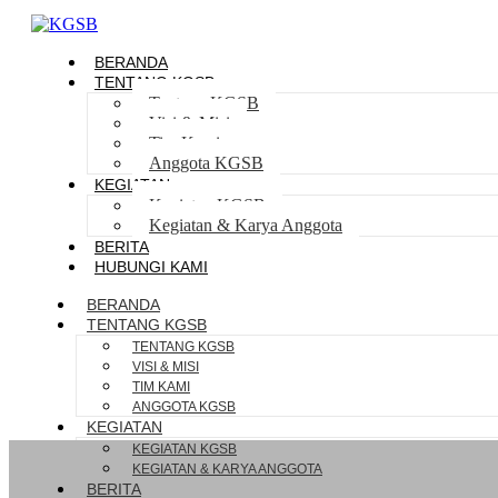
BERANDA
TENTANG KGSB
Tentang KGSB
Visi & Misi
Tim Kami
Anggota KGSB
KEGIATAN
Kegiatan KGSB
Kegiatan & Karya Anggota
BERITA
HUBUNGI KAMI
BERANDA
TENTANG KGSB
TENTANG KGSB
VISI & MISI
TIM KAMI
ANGGOTA KGSB
KEGIATAN
KEGIATAN KGSB
KEGIATAN & KARYA ANGGOTA
BERITA