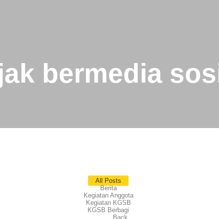
jak bermedia sos
All Posts
Berita
Kegiatan Anggota
Kegiatan KGSB
KGSB Berbagi
Back