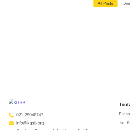
All Posts
Beri
Solusi Preventif Cyberbullying pada Sis
January 16, 2025
/
No Comments
Menurut UNICEF, cyberbullying memiliki dampak serius pada tiga a
kehidupan sehari-hari, termasuk...
Read More
Tent
Filoso
021-29048747
Tim K
info@kgsb.org