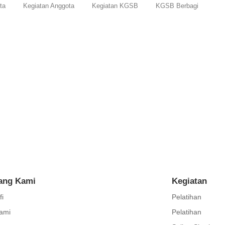
ta
Kegiatan Anggota
Kegiatan KGSB
KGSB Berbagi
wa
spek, yaitu mental, emosional dan fisik. Internet telah menjadi kebutu
ang Kami
Kegiatan
fi
Pelatihan
ami
Pelatihan