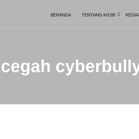
BERANDA
TENTANG KGSB
KEGIA
cegah cyberbull