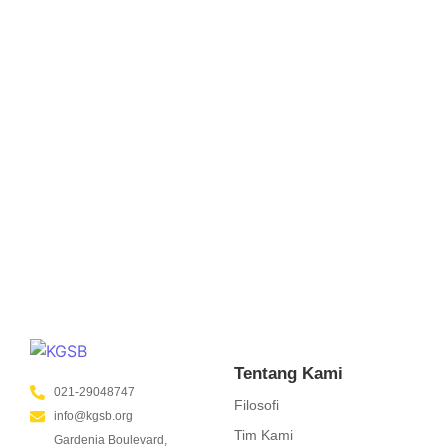
Personal Branding untuk Guru
January 17, 2025
/
No Comments
Langkah Strategis sebagai Agen Perubahan Jakarta, 29
Oktober 2022 – Sebagai pendidik sekaligus agen perubahan
di masyarakat, guru memiliki peran yang penting dalam
membangun citra positif...
Read More
Tentang Kami
021-29048747
Filosofi
info@kgsb.org
Tim Kami
Gardenia Boulevard,