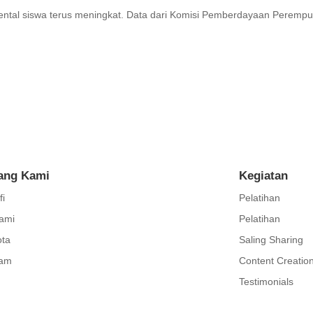
 mental siswa terus meningkat. Data dari Komisi Pemberdayaan Perem
ang Kami
Kegiatan
fi
Pelatihan
ami
Pelatihan
ta
Saling Sharing
ram
Content Creatio
Testimonials