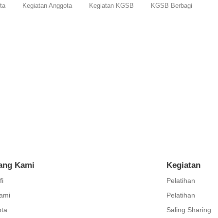
ta
Kegiatan Anggota
Kegiatan KGSB
KGSB Berbagi
a Guru Hebat tak seharusnya melangkah sendirian. KGSB siap meny
ang Kami
Kegiatan
fi
Pelatihan
ami
Pelatihan
ta
Saling Sharing