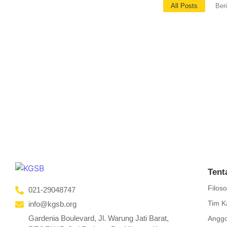
All Posts
Beri
Guru Tidak Pernah Sendirian
November 11, 2025
/
No Comments
Bergabunglah dalam komunitas untuk bertumbuh bersama. Karen
Read More
Tent
Filoso
021-29048747
Tim K
info@kgsb.org
Gardenia Boulevard, Jl. Warung Jati Barat,
Anggo