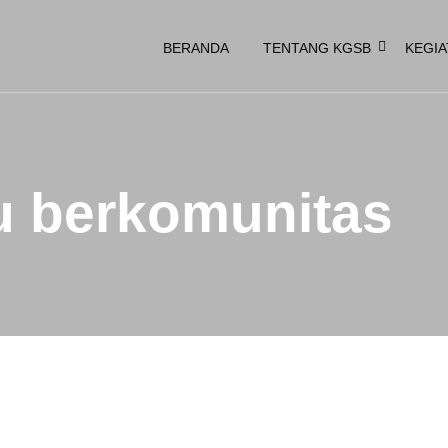
BERANDA
TENTANG KGSB
KEGIA
u berkomunitas