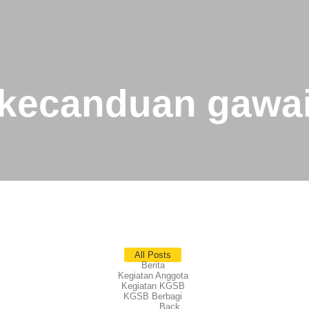
kecanduan gawa
All Posts
Berita
Kegiatan Anggota
Kegiatan KGSB
KGSB Berbagi
Back