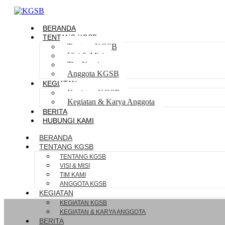
BERANDA
TENTANG KGSB
Tentang KGSB
Visi & Misi
Tim Kami
Anggota KGSB
KEGIATAN
Kegiatan KGSB
Kegiatan & Karya Anggota
BERITA
HUBUNGI KAMI
BERANDA
TENTANG KGSB
TENTANG KGSB
VISI & MISI
TIM KAMI
ANGGOTA KGSB
KEGIATAN
KEGIATAN KGSB
KEGIATAN & KARYA ANGGOTA
BERITA