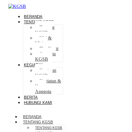
BERANDA
TENTANG KGSB
Tentang
KGSB
Visi &
Misi
Tim Kami
Anggota
KGSB
KEGIATAN
Kegiatan
KGSB
Kegiatan &
Karya
Anggota
BERITA
HUBUNGI KAMI
BERANDA
TENTANG KGSB
TENTANG KGSB