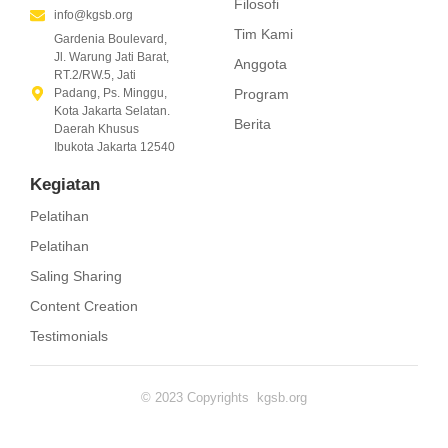
Filosofi
info@kgsb.org
Tim Kami
Gardenia Boulevard,
Jl. Warung Jati Barat,
Anggota
RT.2/RW.5, Jati
Program
Padang, Ps. Minggu,
Kota Jakarta Selatan.
Berita
Daerah Khusus
Ibukota Jakarta 12540
Kegiatan
Pelatihan
Pelatihan
Saling Sharing
Content Creation
Testimonials
© 2023 Copyrights kgsb.org