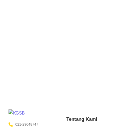
Tips Fashion untuk Guru: Tampil
Rapi, Nyaman, dan Menginspirasi
May 26, 2025
/
No Comments
Sebagai pendidik, guru bukan hanya panutan dalam ilmu
pengetahuan, tetapi juga dalam penampilan. Tampil rapi,
sopan, dan profesional setiap hari merupakan bagian dari
menciptakan suasana belajar...
Read More
Tentang Kami
021-29048747