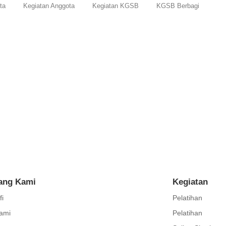
ta
Kegiatan Anggota
Kegiatan KGSB
KGSB Berbagi
irst Aid Kit untuk Guru KGSB
deteksi dan merespon gangguan kesehatan mental siswa. Webinar Men
ang Kami
Kegiatan
fi
Pelatihan
ami
Pelatihan