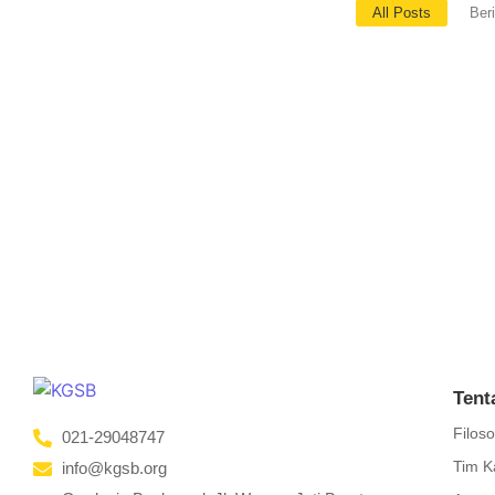
All Posts
Beri
Satkaara Berbagi Bekali Mental Health F
January 10, 2025
/
No Comments
Guru memegang peran penting sebagai garda terdepan dalam men
diselenggarakan oleh Satkaara...
Read More
Tent
Filoso
021-29048747
Tim K
info@kgsb.org