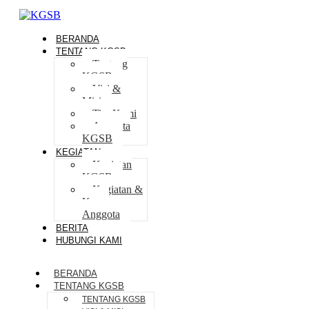
BERANDA
TENTANG KGSB
Tentang
KGSB
Visi &
Misi
Tim Kami
Anggota
KGSB
KEGIATAN
Kegiatan
KGSB
Kegiatan &
Karya
Anggota
BERITA
HUBUNGI KAMI
BERANDA
TENTANG KGSB
TENTANG KGSB