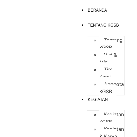
BERANDA
TENTANG KGSB
Tentang
KGSB
Visi &
Misi
Tim
Kami
Anggota
KGSB
KEGIATAN
Kegiatan
KGSB
Kegiatan
& Karya