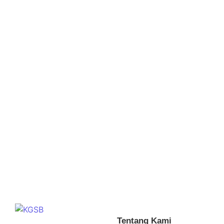
Guru KGSB Susun Buku Pencegahan
Cyberbullying
January 18, 2025
/
No Comments
KGSB Bersama APJII Dorong Guru Menulis Karya Buku
Antologi Best Practice Pencegahan dan
Penanganan Cyberbullying di Lingkungan Sekolah Jakarta,
28 Januari 2023. Dengan semakin tingginya penetrasi
internet di...
Read More
Tentang Kami