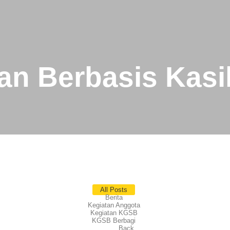
an Berbasis Kas
All Posts
Berita
Kegiatan Anggota
Kegiatan KGSB
KGSB Berbagi
Back