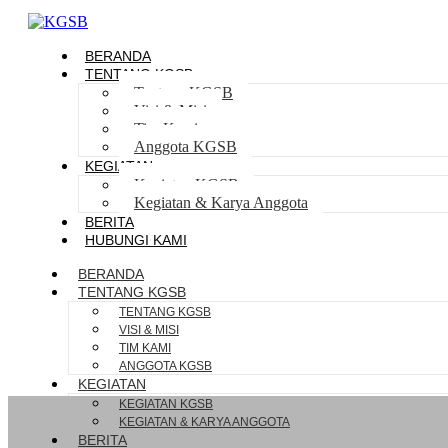
BERANDA
TENTANG KGSB
Tentang KGSB
Visi & Misi
Tim Kami
Anggota KGSB
KEGIATAN
Kegiatan KGSB
Kegiatan & Karya Anggota
BERITA
HUBUNGI KAMI
BERANDA
TENTANG KGSB
TENTANG KGSB
VISI & MISI
TIM KAMI
ANGGOTA KGSB
KEGIATAN
KEGIATAN KGSB
KEGIATAN & KARYA ANGGOTA
BERITA