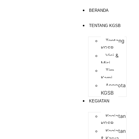
BERANDA
TENTANG KGSB
Tentang
KGSB
Visi &
Misi
Tim
Kami
Anggota
KGSB
KEGIATAN
Kegiatan
KGSB
Kegiatan
& Karya