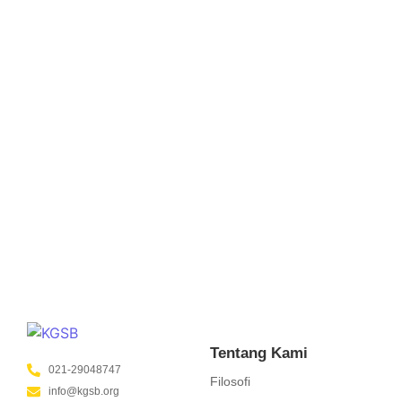
Konseling Psikososial untuk Kurangi
Angka Putus Sekolah
January 22, 2025
/
No Comments
KGSB mendorong guru untuk aktif mendampingi siswa dan
mencegah putus sekolah melalui pendekatan psikososial.
Kolaborasi sekolah, keluarga, dan pemerintah diharapkan
mampu menciptakan lingkungan pendidikan yang
mendukung...
Read More
Tentang Kami
021-29048747
Filosofi
info@kgsb.org