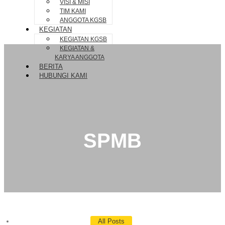
VISI & MISI
TIM KAMI
ANGGOTA KGSB
KEGIATAN
KEGIATAN KGSB
KEGIATAN &
KARYA ANGGOTA
BERITA
HUBUNGI KAMI
SPMB
All Posts