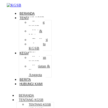
BERANDA
TENTANG KGSB
Tentang
KGSB
Visi &
Misi
Tim Kami
Anggota
KGSB
KEGIATAN
Kegiatan
KGSB
Kegiatan &
Karya
Anggota
BERITA
HUBUNGI KAMI
BERANDA
TENTANG KGSB
TENTANG KGSB