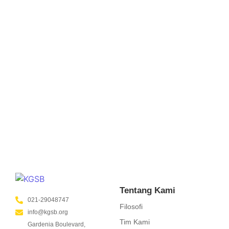
Metode Read Aloud untuk Tingkatkan
Minat Baca Siswa
January 16, 2025
/
No Comments
Jakarta, 11 Juni 2022 – Rendahnya tingkat literasi membaca
siswa di Indonesia, seperti yang diungkap dalam studi PISA
2018, menjadi tantangan besar bagi dunia pendidikan.
Hasil...
Read More
Tentang Kami
021-29048747
Filosofi
info@kgsb.org
Tim Kami
Gardenia Boulevard,