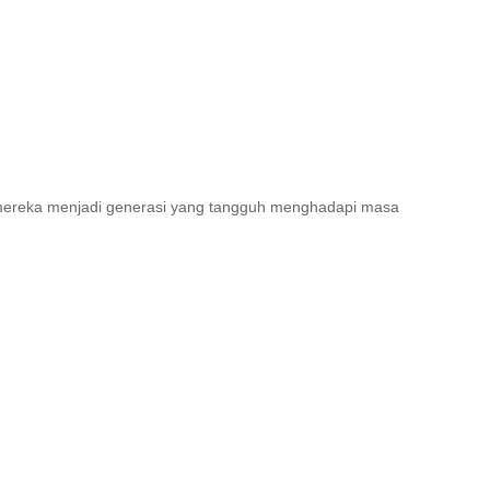
an mereka menjadi generasi yang tangguh menghadapi masa