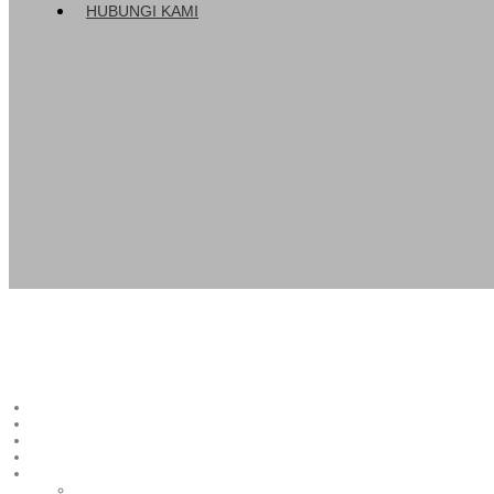
HUBUNGI KAMI