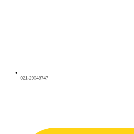
021-29048747