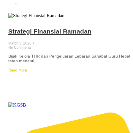
Strategi Finansial Ramadan
March 3, 2026
/
No Comments
Bijak Kelola THR dan Pengeluaran Lebaran Sahabat Guru Hebat, 
tetap menanti,...
Read More