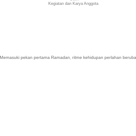
Kegiatan dan Karya Anggota
Memasuki pekan pertama Ramadan, ritme kehidupan perlahan berubah. 