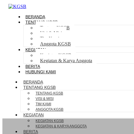
BERANDA
TENTANG KGSB
Tentang KGSB
Visi & Misi
Tim Kami
Anggota KGSB
KEGIATAN
Kegiatan KGSB
Kegiatan & Karya Anggota
BERITA
HUBUNGI KAMI
BERANDA
TENTANG KGSB
TENTANG KGSB
VISI & MISI
TIM KAMI
ANGGOTA KGSB
KEGIATAN
KEGIATAN KGSB
KEGIATAN & KARYA ANGGOTA
BERITA