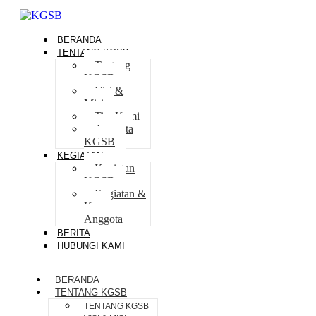
BERANDA
TENTANG KGSB
Tentang
KGSB
Visi &
Misi
Tim Kami
Anggota
KGSB
KEGIATAN
Kegiatan
KGSB
Kegiatan &
Karya
Anggota
BERITA
HUBUNGI KAMI
BERANDA
TENTANG KGSB
TENTANG KGSB