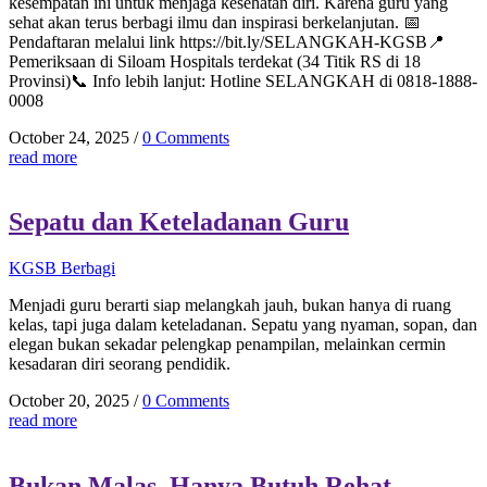
kesempatan ini untuk menjaga kesehatan diri. Karena guru yang
sehat akan terus berbagi ilmu dan inspirasi berkelanjutan. 📅
Pendaftaran melalui link https://bit.ly/SELANGKAH-KGSB📍
Pemeriksaan di Siloam Hospitals terdekat (34 Titik RS di 18
Provinsi)📞 Info lebih lanjut: Hotline SELANGKAH di 0818-1888-
0008
October 24, 2025
/
0 Comments
read more
Sepatu dan Keteladanan Guru
KGSB Berbagi
Menjadi guru berarti siap melangkah jauh, bukan hanya di ruang
kelas, tapi juga dalam keteladanan. Sepatu yang nyaman, sopan, dan
elegan bukan sekadar pelengkap penampilan, melainkan cermin
kesadaran diri seorang pendidik.
October 20, 2025
/
0 Comments
read more
Bukan Malas, Hanya Butuh Rehat