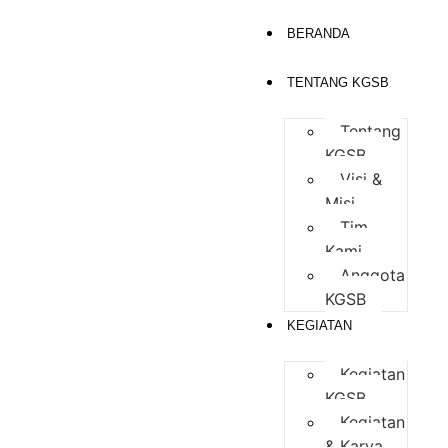
BERANDA
TENTANG KGSB
Tentang
KGSB
Visi &
Misi
Tim
Kami
Anggota
KGSB
KEGIATAN
Kegiatan
KGSB
Kegiatan
& Karya